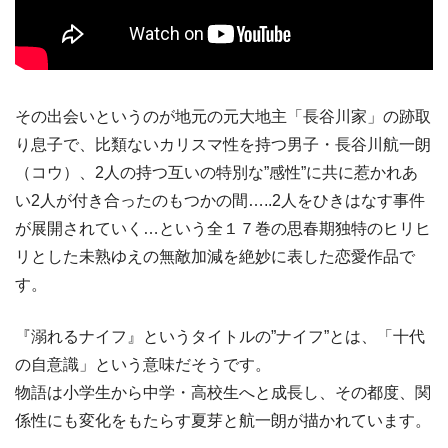
その出会いというのが地元の元大地主「長谷川家」の跡取
り息子で、比類ないカリスマ性を持つ男子・長谷川航一朗
（コウ）、2人の持つ互いの特別な”感性”に共に惹かれあ
い2人が付き合ったのもつかの間…..2人をひきはなす事件
が展開されていく…という全１７巻の思春期独特のヒリヒ
リとした未熟ゆえの無敵加減を絶妙に表した恋愛作品で
す。
『溺れるナイフ』というタイトルの”ナイフ”とは、「十代
の自意識」という意味だそうです。
物語は小学生から中学・高校生へと成長し、その都度、関
係性にも変化をもたらす夏芽と航一朗が描かれています。