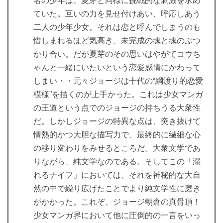
名の少年は、夏芽と同様に挑戦的な刺激を求め
ていた。互いの力を見せ付けあい、呼応しあう
二人の少年少女。それは恋と呼んでしまうのも
惜しまれるほど気高き、未完成の魂と魂のぶつ
かり合い。だが夏芽のその思いはやがてコウち
ゃんと一緒にいたいという恋愛感情にかわって
しまい・・元々ジョージは十代の“綱渡り的恋愛
模様”を描くのが上手かった。これは少女マンガ
の王道という点でのジョージの持ちうる大衆性
だ。しかしジョージの特異な点は、突き抜けて
情熱的かつ大胆な描写力で、最終的に繊細な心
の移り変わりをみせるところだ。大衆文学であ
りながら、純文学なのである。そしてこの「溺
れるナイフ」においては、それを神秘的な大自
然の中で繰り広げたことでより純文学性に磨き
がかかった。これぞ、ジョージ朝倉の真骨頂！
少女マンガ界において他に圧倒的の一言をいっ